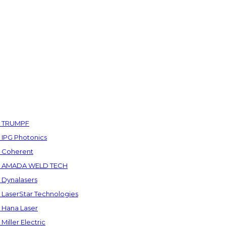
а TRUMPF
IPG Photonics
 Coherent
а AMADA WELD TECH
Dynalasers
LaserStar Technologies
Hana Laser
ller Electric