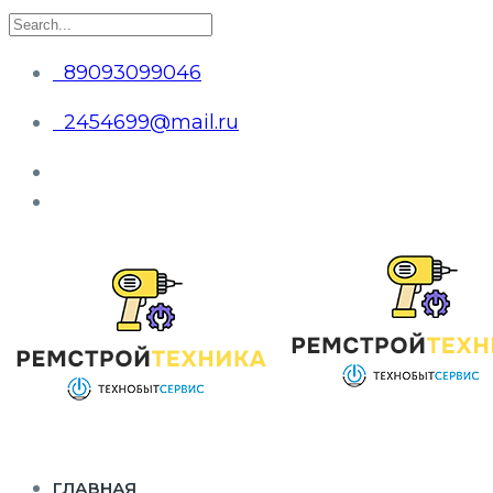
89093099046
2454699@mail.ru
ГЛАВНАЯ