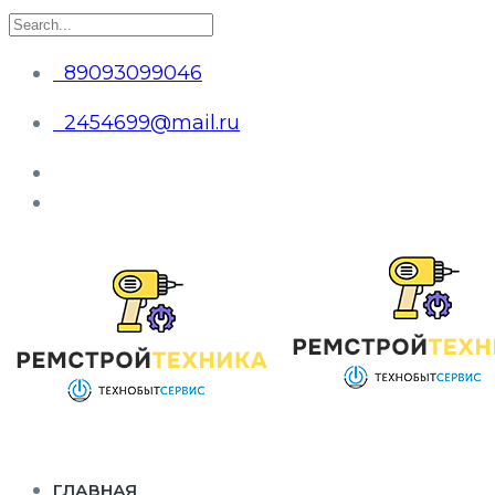
89093099046
2454699@mail.ru
ГЛАВНАЯ