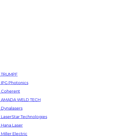
а TRUMPF
IPG Photonics
 Coherent
а AMADA WELD TECH
Dynalasers
LaserStar Technologies
Hana Laser
ller Electric