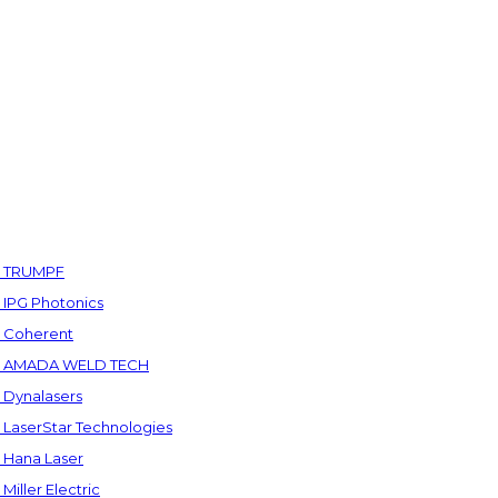
а TRUMPF
IPG Photonics
 Coherent
а AMADA WELD TECH
Dynalasers
LaserStar Technologies
Hana Laser
ller Electric