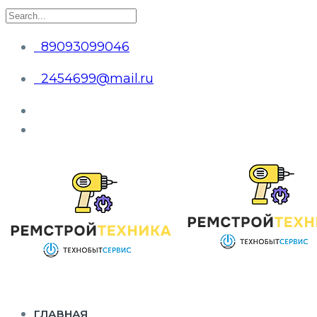
89093099046
2454699@mail.ru
ГЛАВНАЯ