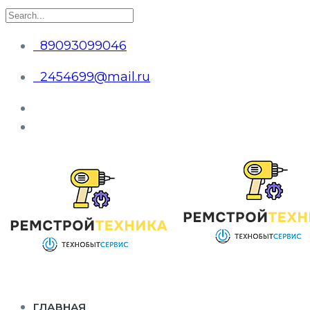
89093099046
2454699@mail.ru
ГЛАВНАЯ