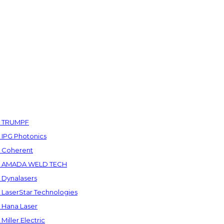
а TRUMPF
IPG Photonics
 Coherent
а AMADA WELD TECH
Dynalasers
LaserStar Technologies
Hana Laser
ller Electric