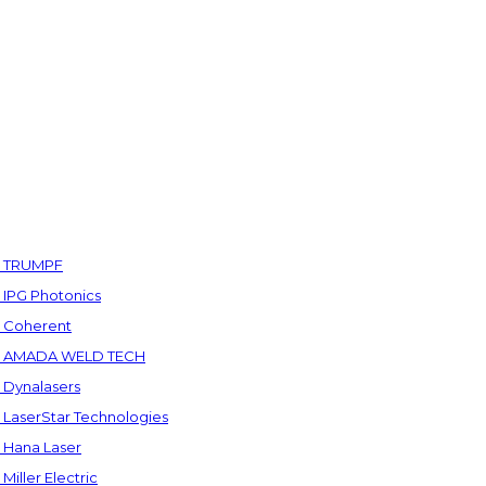
а TRUMPF
IPG Photonics
 Coherent
а AMADA WELD TECH
Dynalasers
LaserStar Technologies
Hana Laser
ller Electric