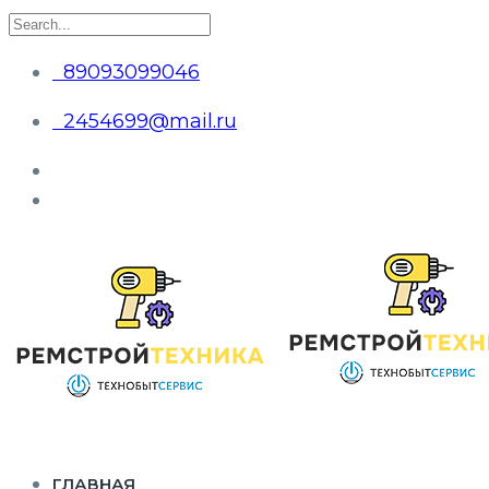
89093099046
2454699@mail.ru
ГЛАВНАЯ