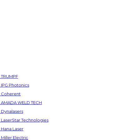
а TRUMPF
IPG Photonics
 Coherent
а AMADA WELD TECH
Dynalasers
LaserStar Technologies
Hana Laser
ller Electric