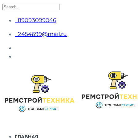
89093099046
2454699@mail.ru
ГЛАВНАЯ