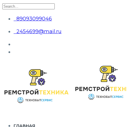
89093099046
2454699@mail.ru
ГЛАВНАЯ