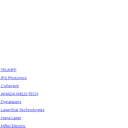
а TRUMPF
IPG Photonics
 Coherent
а AMADA WELD TECH
Dynalasers
LaserStar Technologies
Hana Laser
ller Electric